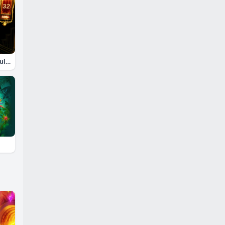
Unibet Lightning Roulette