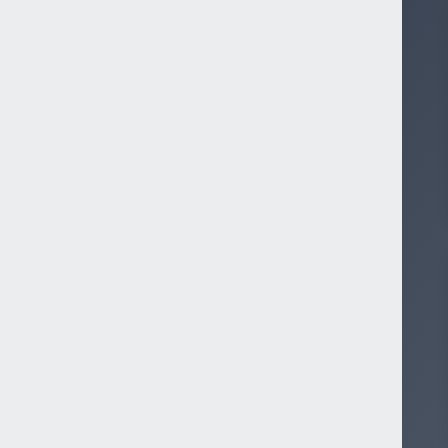
29/06
29/06
29/06
29/06
29/06
29/06
29/06
29/06
29/06
29/06
29/06
29/06
29/06
29/06
29/06
29/06
29/06
29/06
29/06