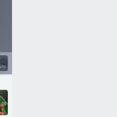
→
DẪN