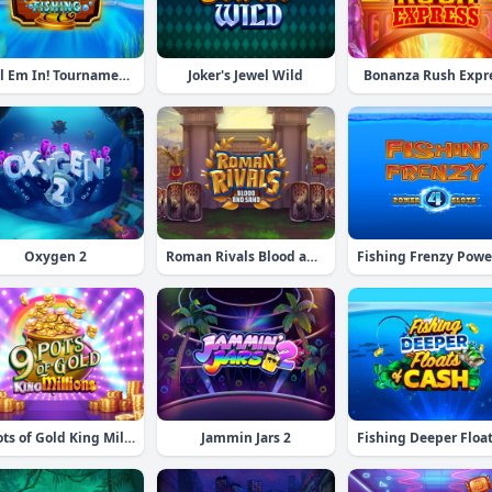
Reel Em In! Tournament Fishing
Joker's Jewel Wild
Bonanza Rush Expr
Oxygen 2
Roman Rivals Blood and Sand
9 Pots of Gold King Millions
Jammin Jars 2