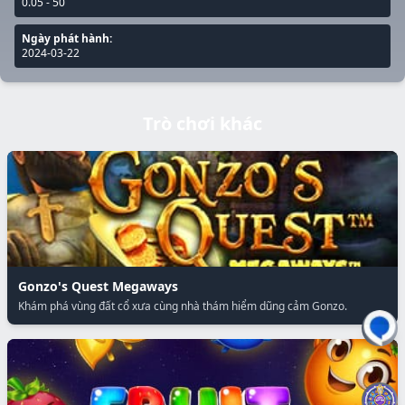
0.05 - 50
Ngày phát hành:
2024-03-22
Trò chơi khác
Gonzo's Quest Megaways
Khám phá vùng đất cổ xưa cùng nhà thám hiểm dũng cảm Gonzo.