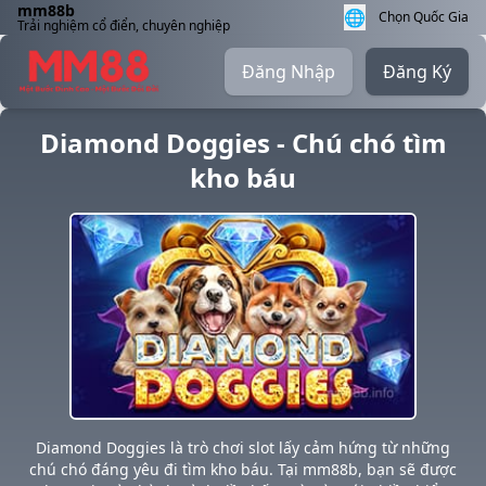
mm88b
🌐
Chọn Quốc Gia
Trải nghiệm cổ điển, chuyên nghiệp
Đăng Nhập
Đăng Ký
Diamond Doggies - Chú chó tìm
kho báu
Diamond Doggies là trò chơi slot lấy cảm hứng từ những
chú chó đáng yêu đi tìm kho báu. Tại mm88b, bạn sẽ được