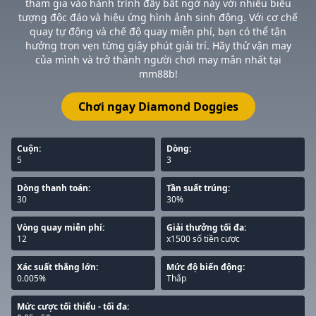
tham gia vào hành trình đầy bất ngờ này với nhiều biểu
tượng độc đáo và hiệu ứng hình ảnh sinh động. Với cơ chế
quay tự động và chế độ quay miễn phí, bạn có thể tận
hưởng trọn vẹn từng giây phút giải trí. Hãy thử vận may
của mình và trở thành người chơi may mắn nhất tại
mm88b!
Chơi ngay Diamond Doggies
Cuộn:
Dòng:
5
3
Dòng thanh toán:
Tần suất trúng:
30
30%
Vòng quay miễn phí:
Giải thưởng tối đa:
12
x1500 số tiền cược
Xác suất thắng lớn:
Mức độ biến động:
0.005%
Thấp
Mức cược tối thiểu - tối đa: